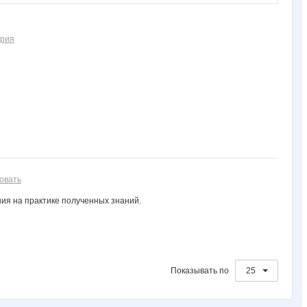
ария
овать
ния на практике полученных знаний.
Показывать по
25