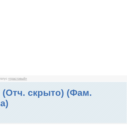
статус
«трастовый»
 (Отч. скрыто) (Фам.
а)