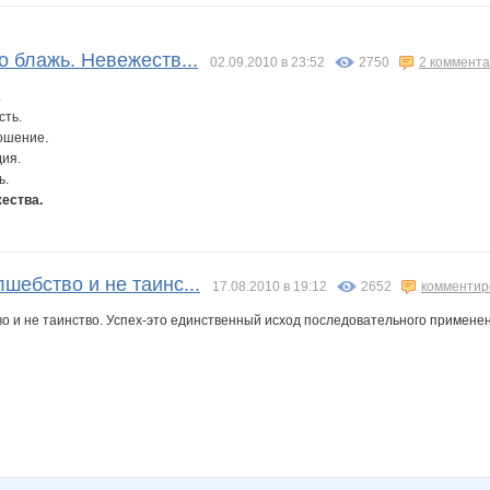
о блажь. Невежеств...
02.09.2010 в 23:52
2750
2 коммент
.
сть.
тошение.
дия.
ь.
жества.
лшебство и не таинс...
17.08.2010 в 19:12
2652
комментир
во и не таинство. Успех-это единственный исход последовательного примене