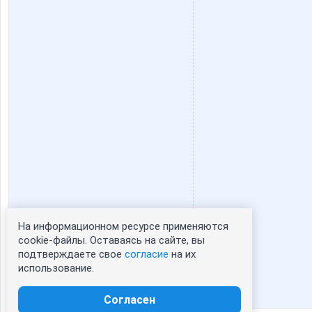
На информационном ресурсе применяются
Статистика портрета:
cookie-файлы. Оставаясь на сайте, вы
подтверждаете свое
согласие
на их
сейчас просматривают портрет - 0
использование.
зарегистрированные пользователи
посетившие портрет за 7 дней - 0
Согласен