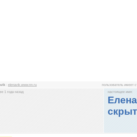
avik
:
elenavik.www.nn.ru
пользователь имеет 
е 1 года назад
настоящее имя:
Елена
скрыт