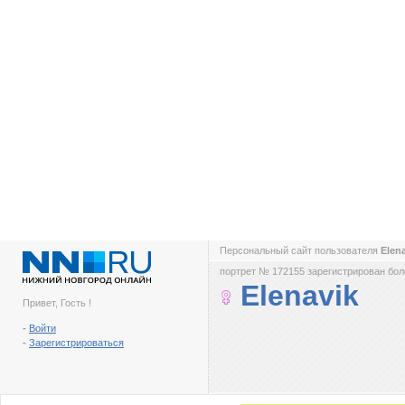
Персональный сайт пользователя
Elen
портрет № 172155 зарегистрирован боле
Elenavik
Привет, Гость !
-
Войти
-
Зарегистрироваться