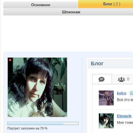
Блог
( 2 )
Основное
Шпионаж
Блог
8
kolco
Все это 
Elenavik
Мне тож
Портрет заполнен на 79 %