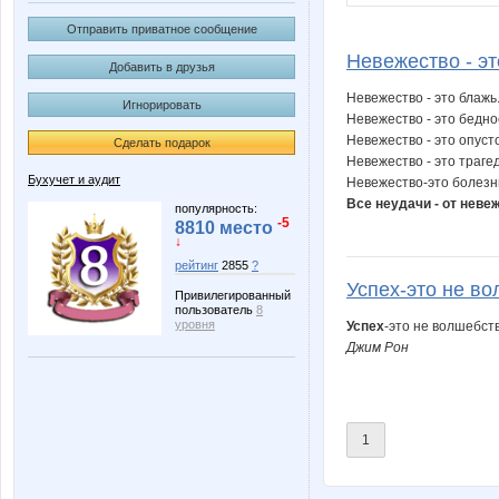
Отправить приватное сообщение
Невежество - эт
Добавить в друзья
Невежество - это блажь
Игнорировать
Невежество - это бедно
Невежество - это опус
Сделать подарок
Невежество - это траге
Бухучет и аудит
Невежество-это болезн
Все неудачи - от неве
популярность:
-5
8810 место
↓
рейтинг
2855
?
Успех-это не во
Привилегированный
пользователь
8
уровня
Успех
-это не волшебст
Джим Рон
1