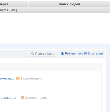
лерея
Поиск людей
вится
( 49 )
Рейтинг топ-50 блоггеров
ежеств...
2 комментария
евежеств...
2 комментария